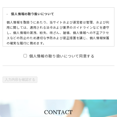
-
個人情報の取り扱いについて
個人情報を取扱うにあたり、当サイトおよび運営者は管理、および利
用に関しては、適用される法令および業界のガイドラインなどを遵守
し、個人情報の漏洩、紛失、改ざん、破壊、個人情報への不正アクセ
スなどの防止のため適切な予防および是正措置を講じ、個人情報保護
の確実な履行に務めます。
直接お客様の個人情報を取得する場合は、その都度、利用目的を明示
個人情報の取り扱いについて同意する
させていただき、個人情報を利用し提供する場合、予め明示した利用
目的の範囲を超えて利用及び提供致しません。
弊社では個人情報管理責任者を置き、適法かつ適切な管理の実践、遵
守、また継続的な管理方法の改善をおこなってまいります。
弊社では、個人情報に関する個人の権利を尊重し、お客様が、ご自身
の個人情報についてご確認を希望される場合は、お客様ご自身である
との確認をさせていただきました上で、合理的な範囲内にてこれに対
応してまいります。また、お客様の個人情報に誤りや訂正が生じた場
合にも、ご自身であるとの確認をさせていただきました上で、合理的
な範囲内で訂正と削除をおこなってまいります。
CONTACT